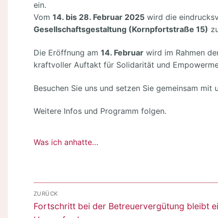
ein.
Vom
14. bis 28. Februar 2025
wird die eindrucksv
Gesellschaftsgestaltung (Kornpfortstraße 15)
zu
Die Eröffnung am
14. Februar
wird im Rahmen de
kraftvoller Auftakt für Solidarität und Empowerm
Besuchen Sie uns und setzen Sie gemeinsam mit un
Weitere Infos und Programm folgen.
Was ich anhatte…
Beitragsnavigation
ZURÜCK
Vorheriger
Fortschritt bei der Betreuervergütung bleibt e
Beitrag: