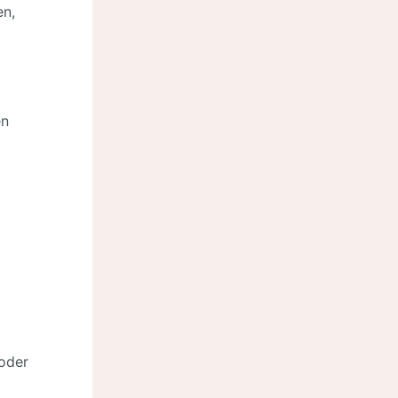
en,
en
oder