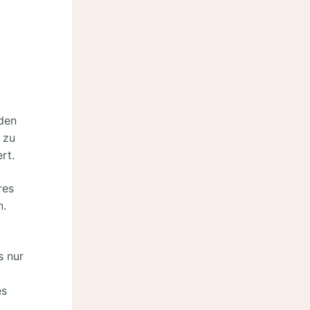
den
 zu
rt.
res
n.
s nur
es