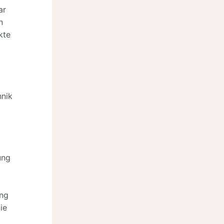
ar
n
kte
hnik
ung
ung
ie