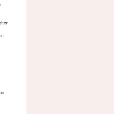
r
eiten
rt
en