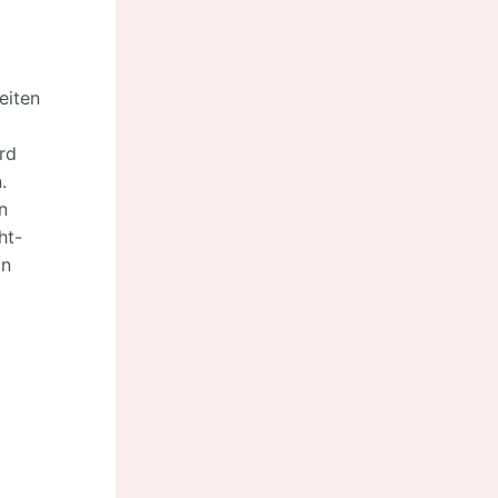
eiten
rd
.
n
ht-
on