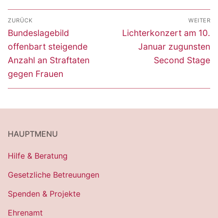
Beitragsnavigation
ZURÜCK
WEITER
Vorheriger
Nächster
Bundeslagebild
Lichterkonzert am 10.
Beitrag:
Beitrag:
offenbart steigende
Januar zugunsten
Anzahl an Straftaten
Second Stage
gegen Frauen
HAUPTMENU
Hilfe & Beratung
Gesetzliche Betreuungen
Spenden & Projekte
Ehrenamt