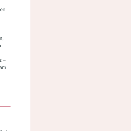
ren
m,
n
z –
ham