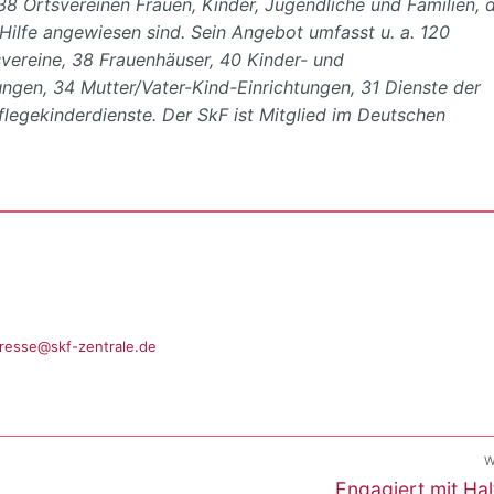
38 Ortsvereinen Frauen, Kinder, Jugendliche und Familien, d
 Hilfe angewiesen sind. Sein Angebot umfasst u. a. 120
vereine, 38 Frauenhäuser, 40 Kinder- und
ungen, 34 Mutter/Vater-Kind-Einrichtungen, 31 Dienste der
legekinderdienste. Der SkF ist Mitglied im Deutschen
resse@skf-zentrale.de
W
Nächster
Engagiert mit Ha