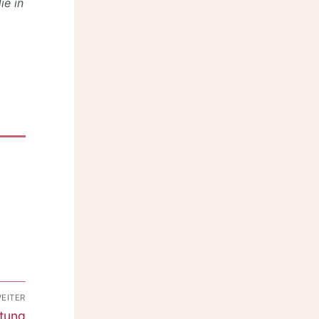
ie in
EITER
ltung