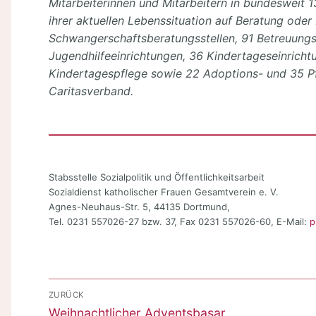
Mitarbeiterinnen und Mitarbeitern in bundesweit 1
ihrer aktuellen Lebenssituation auf Beratung oder
Schwangerschaftsberatungsstellen, 91 Betreuungs
Jugendhilfeeinrichtungen, 36 Kindertageseinricht
Kindertagespflege sowie 22 Adoptions- und 35 Pf
Caritasverband.
Stabsstelle Sozialpolitik und Öffentlichkeitsarbeit
Sozialdienst katholischer Frauen Gesamtverein e. V.
Agnes-Neuhaus-Str. 5, 44135 Dortmund,
Tel. 0231 557026-27 bzw. 37, Fax 0231 557026-60, E-Mail:
p
Beitragsnavigation
ZURÜCK
Vorheriger
Weihnachtlicher Adventsbasar