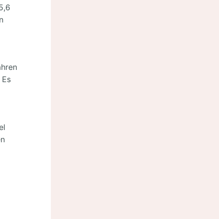
5,6
n
ahren
 Es
el
en