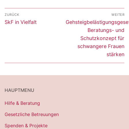
Beitragsnavigation
ZURÜCK
WEITER
Vorheriger
Nächster
SkF in Vielfalt
Gehsteigbelästigungsgese
Beitrag:
Beitrag:
Beratungs- und
Schutzkonzept für
schwangere Frauen
stärken
HAUPTMENU
Hilfe & Beratung
Gesetzliche Betreuungen
Spenden & Projekte