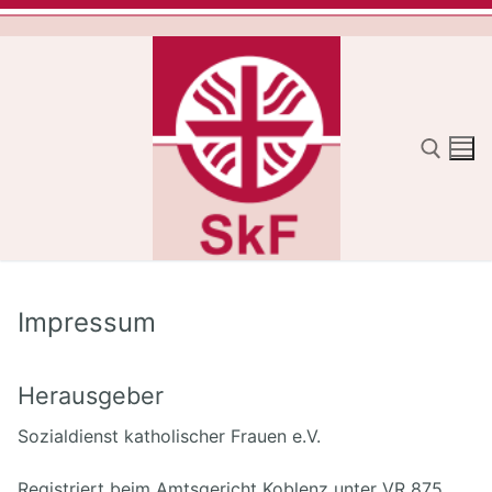
Zum
Inhalt
springen
Suchen nach:
Impressum
Herausgeber
Sozialdienst katholischer Frauen e.V.
Registriert beim Amtsgericht Koblenz unter VR 875