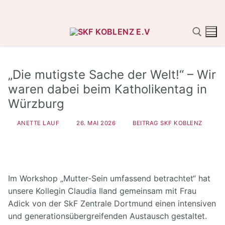
Zum
Inhalt
springen
„Die mutigste Sache der Welt!“ – Wir
Suchen nach:
waren dabei beim Katholikentag in
Würzburg
ANETTE LAUF
26. MAI 2026
BEITRAG SKF KOBLENZ
Im Workshop „Mutter-Sein umfassend betrachtet“ hat
unsere Kollegin Claudia Iland gemeinsam mit Frau
Adick von der SkF Zentrale Dortmund einen intensiven
und generationsübergreifenden Austausch gestaltet.