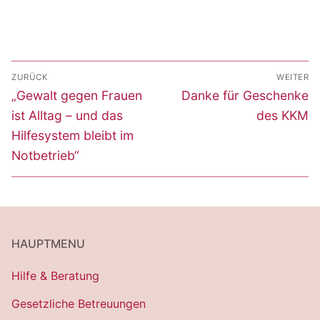
Beitragsnavigation
ZURÜCK
WEITER
Vorheriger
Nächster
„Gewalt gegen Frauen
Danke für Geschenke
Beitrag:
Beitrag:
ist Alltag – und das
des KKM
Hilfesystem bleibt im
Notbetrieb“
HAUPTMENU
Hilfe & Beratung
Gesetzliche Betreuungen