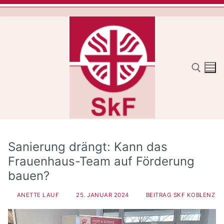
Zum
Inhalt
springen
Suchen nach:
Sanierung drängt: Kann das
Frauenhaus-Team auf Förderung
bauen?
ANETTE LAUF
25. JANUAR 2024
BEITRAG SKF KOBLENZ