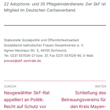
22 Adoptions- und 35 Pflegekinderdienste. Der SkF ist
Mitglied im Deutschen Caritasverband.
Stabsstelle Sozialpolitik und Öffentlichkeitsarbeit
Sozialdienst katholischer Frauen Gesamtverein e. V.
Agnes-Neuhaus-Str. 5, 44135 Dortmund,
Tel. 0231 557026-27 bzw. 37, Fax 0231 557026-60, E-Mail:
presse@skf-zentrale.de
Beitragsnavigation
ZURÜCK
WEITER
Vorheriger
Nächster
Neugewählter SkF-Rat
Schließung des
Beitrag:
Beitrag:
appelliert an Politik:
Betreuungsvereins für
Recht auf Schutz vor
den Kreis Mayen-