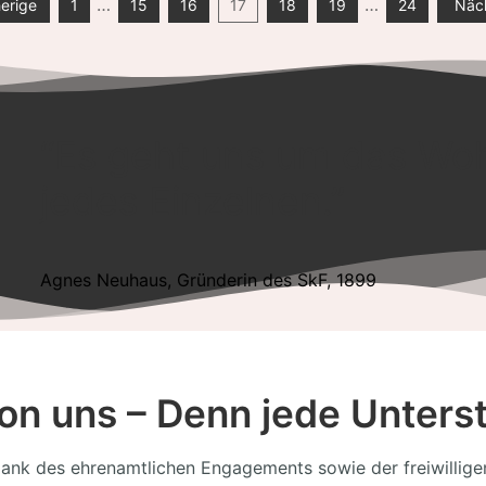
…
…
herige
1
15
16
17
18
19
24
Näch
“Es geht uns um das Woh
jedes Einzelnen.”
Agnes Neuhaus, Gründerin des SkF, 1899
 von uns – Denn jede Unters
ank des ehrenamtlichen Engagements sowie der freiwilligen