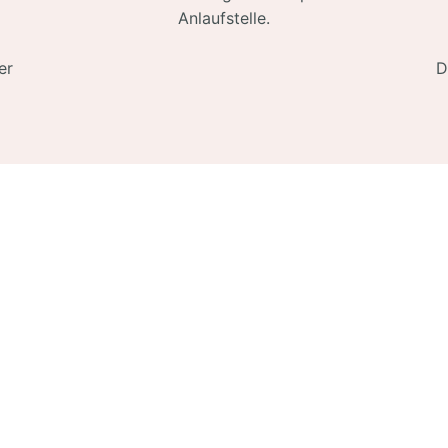
Anlaufstelle.
er
D