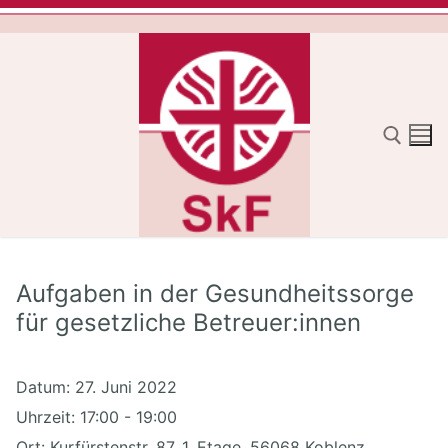
Zum
Inhalt
springen
Suchen nach:
Aufgaben in der Gesundheitssorge
für gesetzliche Betreuer:innen
Datum:
27. Juni 2022
Uhrzeit:
17:00 - 19:00
Ort:
Kurfürstenstr. 87, 1. Etage, 56068 Koblenz